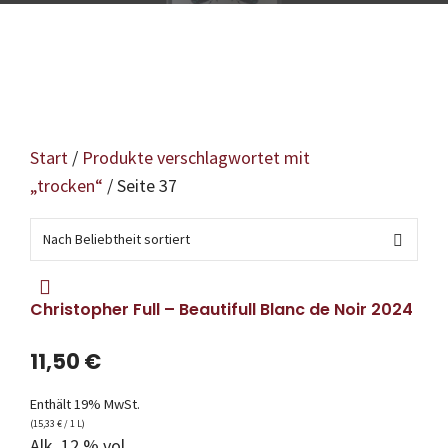
Start
/
Produkte verschlagwortet mit
„trocken“
/ Seite 37
Christopher Full – Beautifull Blanc de Noir 2024
11,50
€
Enthält 19% MwSt.
(
15,33
€
/ 1 L)
Alk. 12 % vol