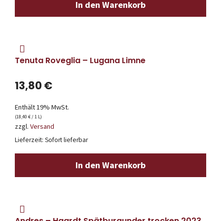
In den Warenkorb
Tenuta Roveglia – Lugana Limne
13,80
€
Enthält 19% MwSt.
(
18,40
€
/ 1 L)
zzgl.
Versand
Lieferzeit: Sofort lieferbar
In den Warenkorb
Andres – Haardt Spätburgunder trocken 2023