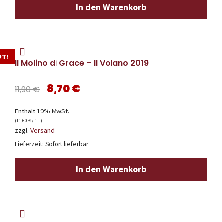
In den Warenkorb
OT!
Il Molino di Grace – Il Volano 2019
Ursprünglicher
Aktueller
8,70
€
11,90
€
Preis
Preis
Enthält 19% MwSt.
(
11,60
€
/ 1 L)
war:
ist:
zzgl.
Versand
Lieferzeit: Sofort lieferbar
11,90 €
8,70 €.
In den Warenkorb