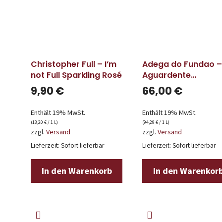
Christopher Full – I’m
Adega do Fundao –
not Full Sparkling Rosé
Aguardente
Velhíssima 20 Anos
9,90
€
66,00
€
Enthält 19% MwSt.
Enthält 19% MwSt.
(
13,20
€
/ 1 L)
(
94,29
€
/ 1 L)
zzgl.
Versand
zzgl.
Versand
Lieferzeit: Sofort lieferbar
Lieferzeit: Sofort lieferbar
In den Warenkorb
In den Warenkor