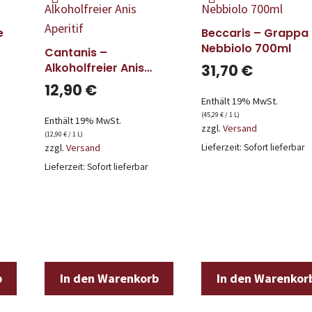
e
Beccaris – Grappa
Nebbiolo 700ml
Cantanis –
Alkoholfreier Anis
31,70
€
Aperitif
12,90
€
Enthält 19% MwSt.
(
45,29
€
/ 1 L)
Enthält 19% MwSt.
zzgl.
Versand
(
12,90
€
/ 1 L)
zzgl.
Versand
Lieferzeit: Sofort lieferbar
Lieferzeit: Sofort lieferbar
b
In den Warenkorb
In den Warenkor