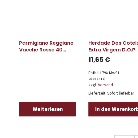
Parmigiano Reggiano
Herdade Dos Cotei
Vacche Rosse 40
Extra Virgem D.O.P
Monate – 65,90€ /
Moura Olivenöl
11,65
€
Kilo
Enthält 7% MwSt.
(
23,30
€
/ 1 L)
zzgl.
Versand
Lieferzeit: Sofort lieferbar
Weiterlesen
In den Warenkor