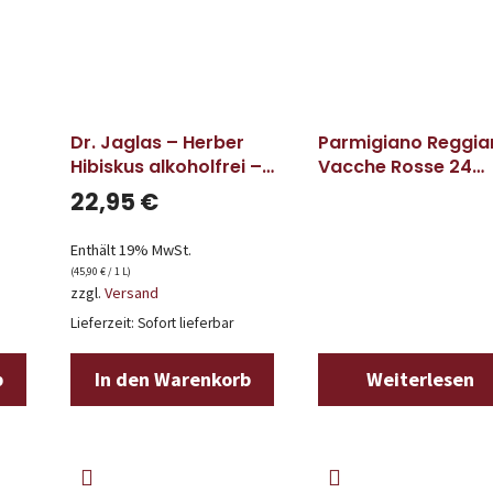
Dr. Jaglas – Herber
Parmigiano Reggia
Hibiskus alkoholfrei –
Vacche Rosse 24
500ml
Monate – 49,50€ /
22,95
€
Kilo
Enthält 19% MwSt.
(
45,90
€
/ 1 L)
zzgl.
Versand
Lieferzeit: Sofort lieferbar
b
In den Warenkorb
Weiterlesen