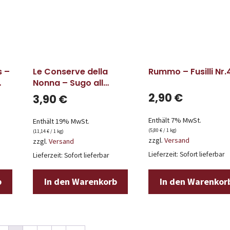
s –
Le Conserve della
Rummo – Fusilli Nr.
Nonna – Sugo all
´Arrabbiata
2,90
€
3,90
€
Enthält 7% MwSt.
Enthält 19% MwSt.
(
5,80
€
/ 1 kg)
(
11,14
€
/ 1 kg)
zzgl.
Versand
zzgl.
Versand
Lieferzeit: Sofort lieferbar
Lieferzeit: Sofort lieferbar
b
In den Warenkorb
In den Warenkor