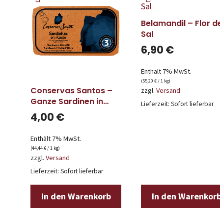
Belamandil – Flor d
Sal
6,90
€
Enthält 7% MwSt.
(
55,20
€
/ 1 kg)
Conservas Santos –
zzgl.
Versand
Ganze Sardinen in
Lieferzeit: Sofort lieferbar
Olivenöl
4,00
€
Enthält 7% MwSt.
(
44,44
€
/ 1 kg)
zzgl.
Versand
Lieferzeit: Sofort lieferbar
In den Warenkorb
In den Warenkor