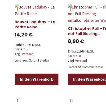
Bouvet Ladubay – La
Petite Reine
Christopher Full – I
not Full Riesling
14,20
€
entalkoholisierter
8,90
€
Wein
Enthält 19% MwSt.
(
18,93
€
/ 1 L)
Enthält 19% MwSt.
zzgl.
Versand
(
11,87
€
/ 1 L)
Lieferzeit: Sofort lieferbar
zzgl.
Versand
Lieferzeit: Sofort lieferbar
In den Warenkorb
In den Warenkor