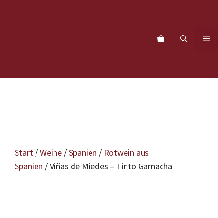
Zum
Inhalt
springen
M
Start
/
Weine
/
Spanien
/
Rotwein aus
Spanien
/ Viñas de Miedes – Tinto Garnacha