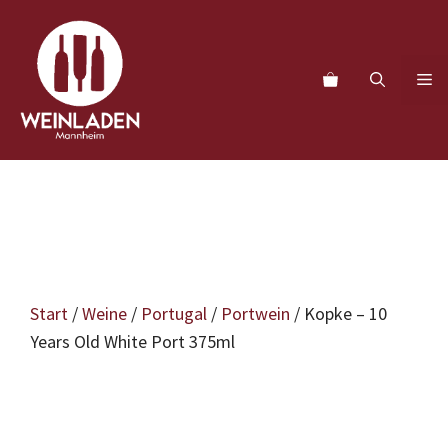
Zum
Inhalt
springen
M
Start
/
Weine
/
Portugal
/
Portwein
/ Kopke – 10
Years Old White Port 375ml