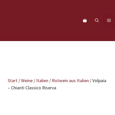
Zum
Inhalt
springen
M
Start
/
Weine
/
Italien
/
Rotwein aus Italien
/ Volpaia
– Chianti Classico Riserva