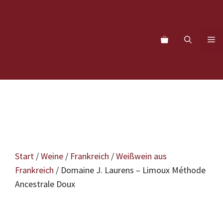
Zum
Inhalt
springen
M
Start
/
Weine
/
Frankreich
/
Weißwein aus
Frankreich
/ Domaine J. Laurens – Limoux Méthode
Ancestrale Doux