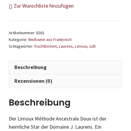
J.
Zur Wunschliste hinzufügen
Laurens
-
Limoux
Artikelnummer:
8261
Méthode
Kategorie:
Weißwein aus Frankreich
Ancestrale
Schlagwörter:
fruchtbetont
,
Laurens
,
Limoux
,
süß
Doux
Menge
Beschreibung
Rezensionen (0)
Beschreibung
Der Limoux Méthode Ancestrale Doux ist der
heimliche Star der Domaine J. Laurens. Ein