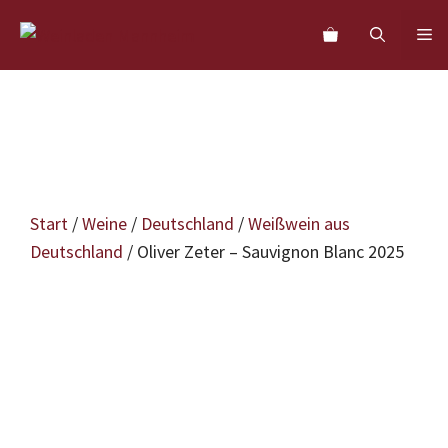
Zum
M
Inhalt
springen
Start
/
Weine
/
Deutschland
/
Weißwein aus
Deutschland
/ Oliver Zeter – Sauvignon Blanc 2025