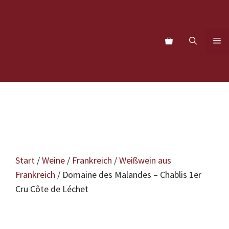
Zum
Inhalt
springen
M
Start
/
Weine
/
Frankreich
/
Weißwein aus
Frankreich
/ Domaine des Malandes – Chablis 1er
Cru Côte de Léchet