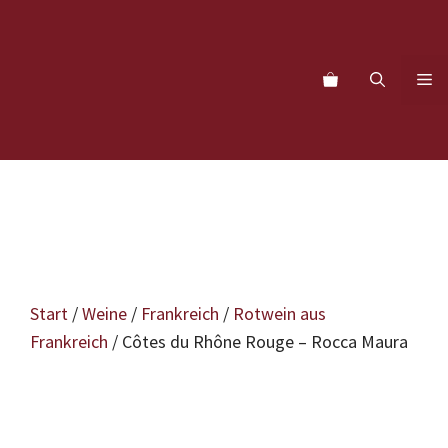
Zum
Inhalt
springen
M
Start
/
Weine
/
Frankreich
/
Rotwein aus
Frankreich
/ Côtes du Rhône Rouge – Rocca Maura