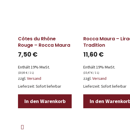
Côtes du Rhône
Rocca Maura – Lira
Rouge – Rocca Maura
Tradition
7,50
€
11,60
€
Enthält 19% MwSt.
Enthält 19% MwSt.
(
10,00
€
/ 1 L)
(
15,47
€
/ 1 L)
zzgl.
Versand
zzgl.
Versand
Lieferzeit: Sofort lieferbar
Lieferzeit: Sofort lieferbar
In den Warenkorb
In den Warenkor