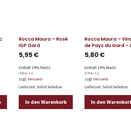
c
Rocca Maura – Rosé
Rocca Maura – Vin
IGP Gard
de Pays du Gard – 
p’tits galets
5,95
€
5,80
€
Enthält 19% MwSt.
Enthält 19% MwSt.
(
7,93
€
/ 1 L)
(
7,73
€
/ 1 L)
zzgl.
Versand
zzgl.
Versand
Lieferzeit: Sofort lieferbar
Lieferzeit: Sofort lieferbar
b
In den Warenkorb
In den Warenkor