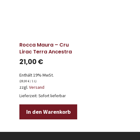
Rocca Maura – Cru
Lirac Terra Ancestra
21,00
€
Enthält 19% MwSt.
(
28,00
€
/ 1 L)
zzgl.
Versand
Lieferzeit: Sofort lieferbar
In den Warenkorb