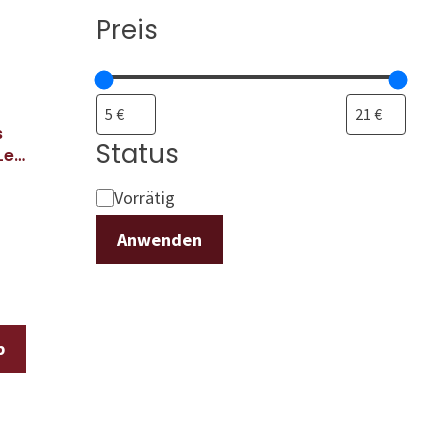
Preis
s
Status
Les
Status
Vorrätig
Anwenden
b