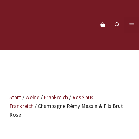
Zum
Inhalt
springen
M
Start
/
Weine
/
Frankreich
/
Rosé aus
Frankreich
/ Champagne Rémy Massin & Fils Brut
Rose