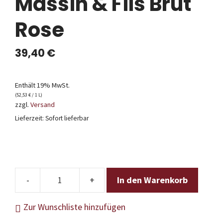
Massin & Fils Brut
Rose
39,40
€
Enthält 19% MwSt.
(
52,53
€
/ 1 L)
zzgl.
Versand
Lieferzeit: Sofort lieferbar
In den Warenkorb
Champagne
Rémy
Zur Wunschliste hinzufügen
Massin