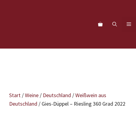
Zum
Inhalt
springen
M
Start
/
Weine
/
Deutschland
/
Weißwein aus
Deutschland
/ Gies-Düppel – Riesling 360 Grad 2022