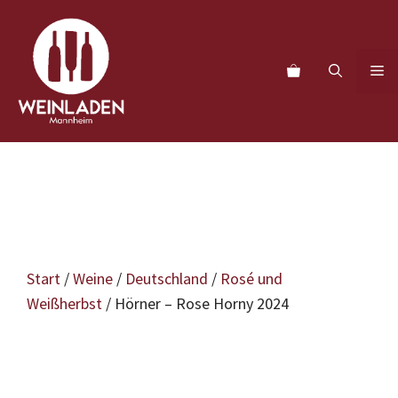
Zum
Inhalt
springen
M
Start
/
Weine
/
Deutschland
/
Rosé und
Weißherbst
/ Hörner – Rose Horny 2024