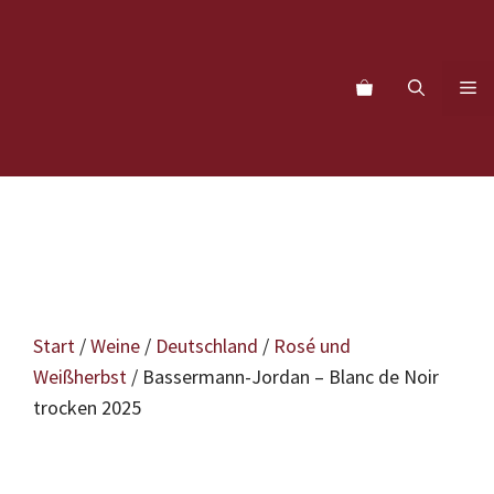
Zum
Inhalt
springen
M
Start
/
Weine
/
Deutschland
/
Rosé und
Weißherbst
/ Bassermann-Jordan – Blanc de Noir
trocken 2025