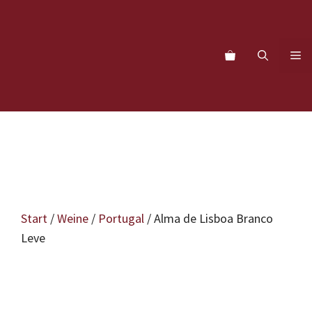
Zum
Inhalt
springen
M
Start
/
Weine
/
Portugal
/ Alma de Lisboa Branco
Leve