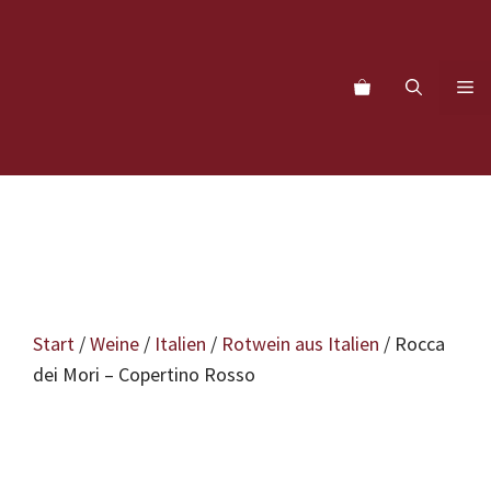
Zum
Inhalt
springen
M
Start
/
Weine
/
Italien
/
Rotwein aus Italien
/ Rocca
dei Mori – Copertino Rosso