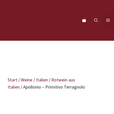
Zum
Inhalt
springen
M
Start
/
Weine
/
Italien
/
Rotwein aus
Italien
/ Apollonio – Primitivo Terragnolo