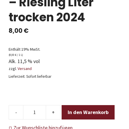
– Riesling Liter
trocken 2024
8,00
€
Enthält 19% MwSt.
(
8,00
€
/ 1 L)
Alk. 11,5 % vol
zzgl.
Versand
Lieferzeit: Sofort lieferbar
In den Warenkorb
Reichsrat
von
Zur Wunschliste hinzufügen