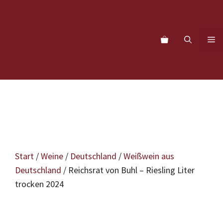
Zum
Inhalt
springen
M
Start
/
Weine
/
Deutschland
/
Weißwein aus
Deutschland
/ Reichsrat von Buhl – Riesling Liter
trocken 2024