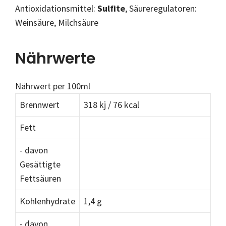
Antioxidationsmittel:
Sulfite
, Säureregulatoren:
Weinsäure, Milchsäure
Nährwerte
Nährwert per 100ml
Brennwert
318 kj / 76 kcal
Fett
- davon
Gesättigte
Fettsäuren
Kohlenhydrate
1,4 g
- davon