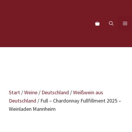
Zum
Inhalt
springen
M
Start
/
Weine
/
Deutschland
/
Weißwein aus
Deutschland
/ Full – Chardonnay Fullfillment 2025 –
Weinladen Mannheim