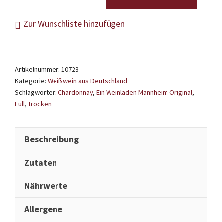
Full
-
Zur Wunschliste hinzufügen
Chardonnay
Fullfillment
2025
Artikelnummer:
10723
-
Kategorie:
Weißwein aus Deutschland
Weinladen
Schlagwörter:
Chardonnay
,
Ein Weinladen Mannheim Original
,
Mannheim
Full
,
trocken
Menge
Beschreibung
Zutaten
Nährwerte
Allergene