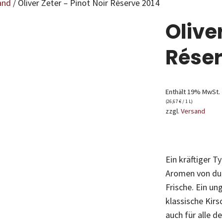
and
/ Oliver Zeter – Pinot Noir Réserve 2014
Oliver
Réser
Enthält 19% MwSt.
(
26,67
€
/ 1 L)
zzgl.
Versand
Ein kräftiger T
Aromen von dun
Frische. Ein un
klassische Kirs
auch für alle d