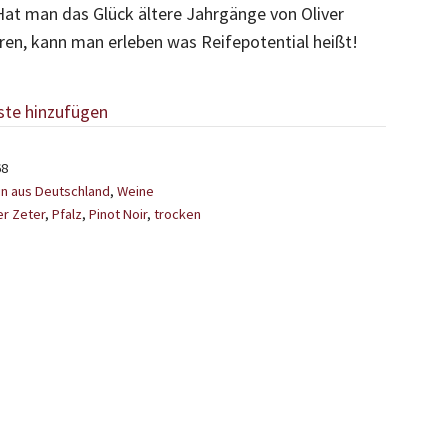
t man das Glück ältere Jahrgänge von Oliver
ren, kann man erleben was Reifepotential heißt!
ste hinzufügen
68
n aus Deutschland
,
Weine
er Zeter
,
Pfalz
,
Pinot Noir
,
trocken