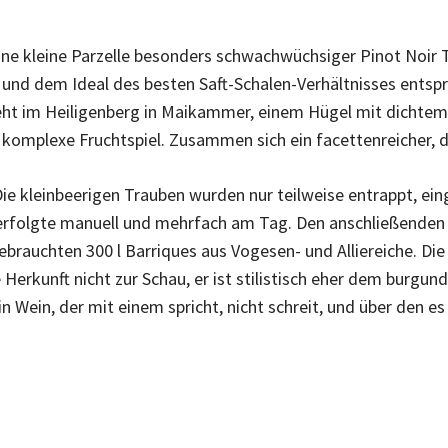
ne kleine Parzelle besonders schwachwüchsiger Pinot Noir Tr
gt und dem Ideal des besten Saft-Schalen-Verhältnisses ents
teht im Heiligenberg in Maikammer, einem Hügel mit dichte
 komplexe Fruchtspiel. Zusammen sich ein facettenreicher, 
 Die kleinbeerigen Trauben wurden nur teilweise entrappt, ei
rfolgte manuell und mehrfach am Tag. Den anschließenden 
 gebrauchten 300 l Barriques aus Vogesen- und Alliereiche. D
Herkunft nicht zur Schau, er ist stilistisch eher dem burgundi
in Wein, der mit einem spricht, nicht schreit, und über den es