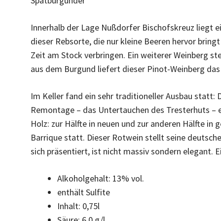
Spätburgunder
Innerhalb der Lage Nußdorfer Bischofskreuz liegt ei
dieser Rebsorte, die nur kleine Beeren hervor brin
Zeit am Stock verbringen. Ein weiterer Weinberg s
aus dem Burgund liefert dieser Pinot-Weinberg das
Im Keller fand ein sehr traditioneller Ausbau statt:
Remontage – das Untertauchen des Tresterhuts – e
Holz: zur Hälfte in neuen und zur anderen Hälfte in
Barrique statt. Dieser Rotwein stellt seine deutsche 
sich präsentiert, ist nicht massiv sondern elegant. E
Alkoholgehalt: 13% vol.
enthält Sulfite
Inhalt: 0,75l
Säure: 6,0 g/l