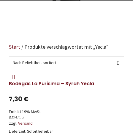
Start
/ Produkte verschlagwortet mit „Yecla“
Bodegas La Purisima – Syrah Yecla
7,30
€
Enthält 19% MwSt.
(
9,73
€
/ 1 L)
zzgl.
Versand
Lieferzeit: Sofort lieferbar