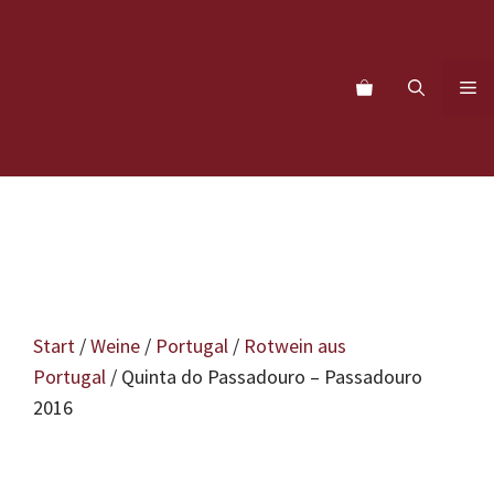
Zum
Inhalt
springen
M
Start
/
Weine
/
Portugal
/
Rotwein aus
Portugal
/ Quinta do Passadouro – Passadouro
2016