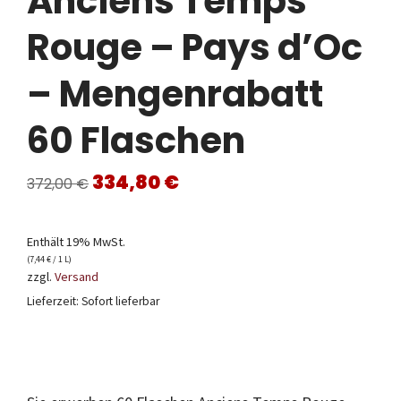
Anciens Temps
Rouge – Pays d’Oc
– Mengenrabatt
60 Flaschen
Ursprünglicher
Aktueller
334,80
€
372,00
€
Preis
Preis
Enthält 19% MwSt.
war:
ist:
(
7,44
€
/ 1 L)
zzgl.
Versand
372,00 €
334,80 €.
Lieferzeit: Sofort lieferbar