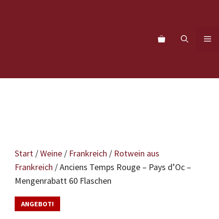
Zum
Inhalt
springen
M
Start
/
Weine
/
Frankreich
/
Rotwein aus
Frankreich
/ Anciens Temps Rouge – Pays d’Oc –
Mengenrabatt 60 Flaschen
ANGEBOT!