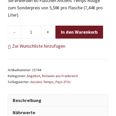
Sie erwerben 60 Flaschen Anciens Temps Rouge
zum Sonderpreis von 5,58€ pro Flasche (7,44€ pro
Liter).
In den Warenkorb
Anciens
Temps
Zur Wunschliste hinzufügen
Rouge
-
Pays
Artikelnummer:
15744
d’Oc
Kategorien:
Angebot
,
Rotwein aus Frankreich
-
Schlagwörter:
Anciens Temps
,
Pays d’Oc
Mengenrabatt
60
Beschreibung
Flaschen
Menge
Nährwerte