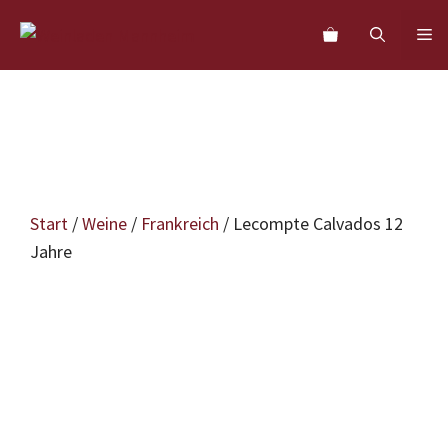
Zum
M
Inhalt
springen
Start
/
Weine
/
Frankreich
/ Lecompte Calvados 12
Jahre