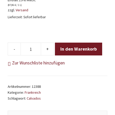
Enthält 19% MwSt.
(
87,86
€
/ 1 L)
zzgl.
Versand
Lieferzeit: Sofort lieferbar
In den Warenkorb
Lecompte
Calvados
Zur Wunschliste hinzufügen
12
Jahre
Menge
Artikelnummer:
12388
Kategorie:
Frankreich
Schlagwort:
Calvados