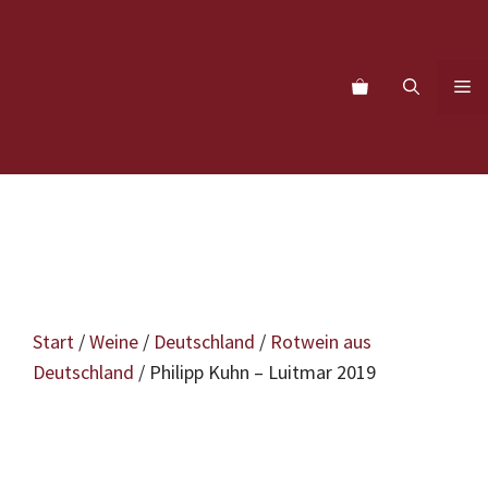
Zum
Inhalt
springen
M
Start
/
Weine
/
Deutschland
/
Rotwein aus
Deutschland
/ Philipp Kuhn – Luitmar 2019